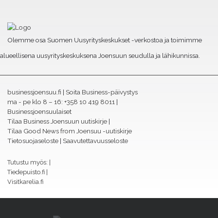
Olemme osa Suomen Uusyrityskeskukset -verkostoa ja toimimme
alueellisena uusyrityskeskuksena Joensuun seudulla ja lähikunnissa.
businessjoensuu.fi
|
Soita Business-päivystys
ma - pe klo 8 – 16:
+358 10 419 8011
|
Businessjoensuulaiset
Tilaa Business Joensuun uutiskirje
|
Tilaa Good News from Joensuu -uutiskirje
Tietosuojaseloste
|
Saavutettavuusseloste
Tutustu myös: |
Tiedepuisto.fi
|
Visitkarelia.fi