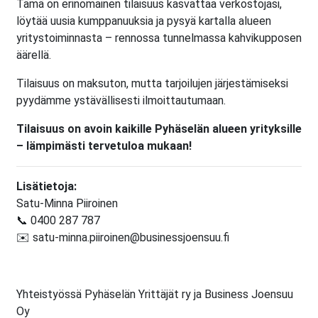
Tämä on erinomainen tilaisuus kasvattaa verkostojasi,
löytää uusia kumppanuuksia ja pysyä kartalla alueen
yritystoiminnasta – rennossa tunnelmassa kahvikupposen
äärellä.
Tilaisuus on maksuton, mutta tarjoilujen järjestämiseksi
pyydämme ystävällisesti ilmoittautumaan.
Tilaisuus on avoin kaikille Pyhäselän alueen yrityksille
– lämpimästi tervetuloa mukaan!
Lisätietoja:
Satu-Minna Piiroinen
📞 0400 287 787
✉️ satu-minna.piiroinen
@businessjoensuu.fi
Yhteistyössä Pyhäselän Yrittäjät ry ja Business Joensuu
Oy