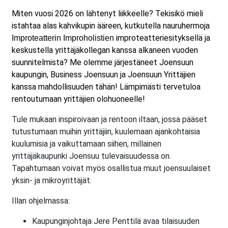
Miten vuosi 2026 on lähtenyt liikkeelle? Tekisikö mieli
istahtaa alas kahvikupin ääreen, kutkutella nauruhermoja
improteatteriesityksellä ja
Improteatterin Improholistien
keskustella yrittäjäkollegan kanssa alkaneen vuoden
suunnitelmista? Me olemme järjestäneet Joensuun
kaupungin, Business Joensuun ja Joensuun Yrittäjien
kanssa mahdollisuuden tähän! Lämpimästi tervetuloa
rentoutumaan yrittäjien olohuoneelle!
Tule mukaan inspiroivaan ja rentoon iltaan, jossa pääset
tutustumaan muihin yrittäjiin, kuulemaan ajankohtaisia
kuulumisia ja vaikuttamaan siihen, millainen
yrittäjäkaupunki Joensuu tulevaisuudessa on.
Tapahtumaan voivat myös osallistua muut joensuulaiset
yksin- ja mikroyrittäjät.
Illan ohjelmassa:
Kaupunginjohtaja Jere Penttilä avaa tilaisuuden