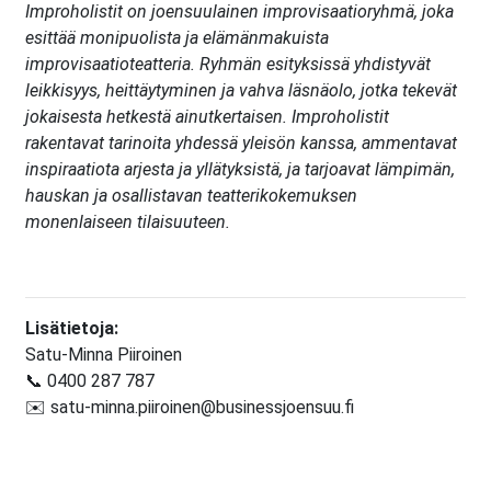
Improholistit on joensuulainen improvisaatioryhmä, joka
esittää monipuolista ja elämänmakuista
improvisaatioteatteria. Ryhmän esityksissä yhdistyvät
leikkisyys, heittäytyminen ja vahva läsnäolo, jotka tekevät
jokaisesta hetkestä ainutkertaisen. Improholistit
rakentavat tarinoita yhdessä yleisön kanssa, ammentavat
inspiraatiota arjesta ja yllätyksistä, ja tarjoavat lämpimän,
hauskan ja osallistavan teatterikokemuksen
monenlaiseen tilaisuuteen.
Lisätietoja:
Satu-Minna Piiroinen
📞 0400 287 787
✉️ satu-minna.piiroinen
@businessjoensuu.fi