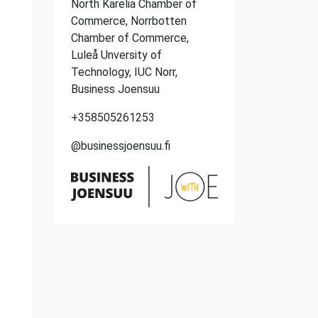
North Karelia Chamber of
Commerce, Norrbotten
Chamber of Commerce,
Luleå Unversity of
Technology, IUC Norr,
Business Joensuu
+358505261253
n
@businessjoensuu.fi