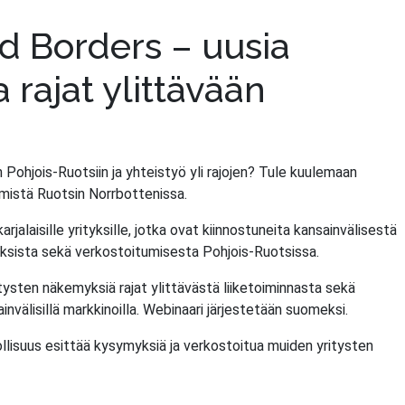
d Borders – uusia
 rajat ylittävään
 Pohjois-Ruotsiin ja yhteistyö yli rajojen? Tule kuulemaan
ymistä Ruotsin Norrbottenissa.
alaisille yrityksille, jotka ovat kiinnostuneita kansainvälisestä
uuksista sekä verkostoitumisesta Pohjois-Ruotsissa.
itysten näkemyksiä rajat ylittävästä liiketoiminnasta sekä
välisillä markkinoilla. Webinaari järjestetään suomeksi.
ollisuus esittää kysymyksiä ja verkostoitua muiden yritysten