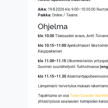
Aika:
19.8.2026 klo 9.00–10:30.00 Ruotsi
Paikka:
Online / Teams
Ohjelma
klo 10.00
Tilaisuuden avaus,
Antti Toivan
klo 10.15–11:00
Ajankohtaiset liiketoim
Kauppakamari
klo 11.00–11.15
Ulkoministeriön yrityspa
Suomen suurlähetystö Tukholmassa
(eng
klo 11.15–11.30
Asiantuntijapuheenvuorot
Lämpimästi tervetuloa mukaan rakentamaan
Tapahtuma on osa
Team Sweden NorthN
yhteistyössä seuraavien toimijoiden kanss