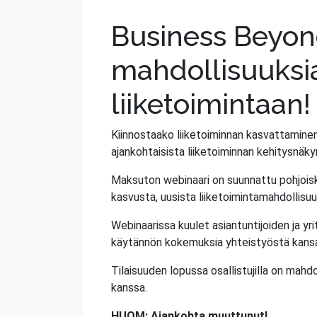
Business Beyon
mahdollisuuksia
liiketoimintaan!
Kiinnostaako liiketoiminnan kasvattaminen
ajankohtaisista liiketoiminnan kehitysnäk
Maksuton webinaari on suunnattu pohjoiskarj
kasvusta, uusista liiketoimintamahdollis
Webinaarissa kuulet asiantuntijoiden ja yr
käytännön kokemuksia yhteistyöstä kansain
Tilaisuuden lopussa osallistujilla on mahd
kanssa.
HUOM: Ajankohta muuttunut!