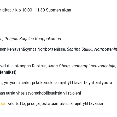
n aikaa / klo 10.00–11.30 Suomen aikaa
en, Pohjois-Karjalan Kauppakamari
innan kehitysnäkymät Norrbottenissa,
Sabrina Suikki, Norrbotteni
lvelut ja pikaopas Ruotsiin,
Anna Öberg, vanhempi neuvonantaja,
lanniksi)
, yritysesimerkit ja kokemuksia rajat ylittävästä yhteistyöstä
 uusia yhteistyömahdollisuuksia yli rajojen!
ode
-aloitetta, ja se järjestetään tiiviissä rajat ylittävässä
a: